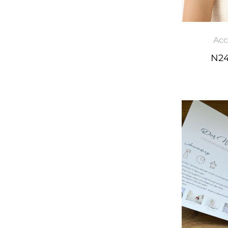
Acc
N24