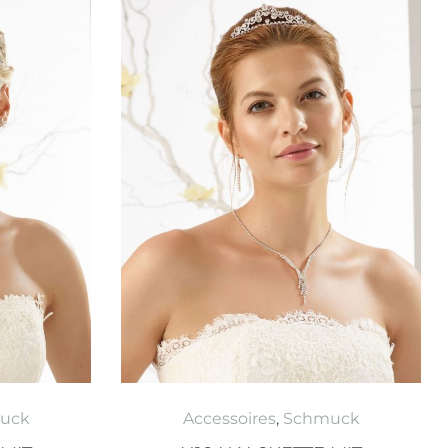
uck
Accessoires
,
Schmuck