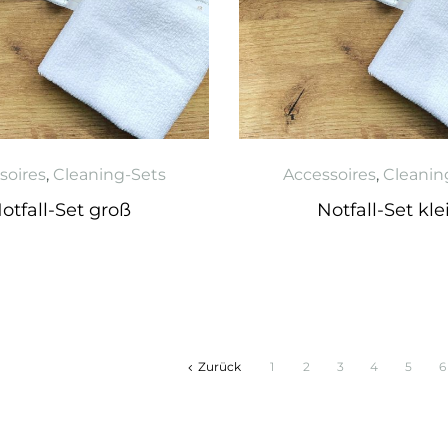
soires
,
Cleaning-Sets
Accessoires
,
Cleanin
otfall-Set groß
Notfall-Set kle
Zurück
1
2
3
4
5
6