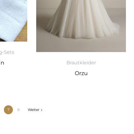
g-Sets
in
Brautkleider
Orzu
7
8
Weiter