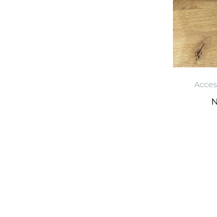
Acces
N