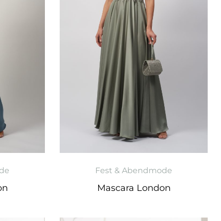
de
Fest & Abendmode
on
Mascara London