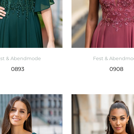
est & Abendmode
Fest & Abendmo
0893
0908