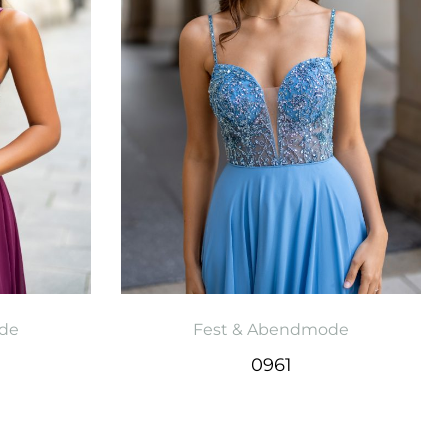
de
Fest & Abendmode
0961