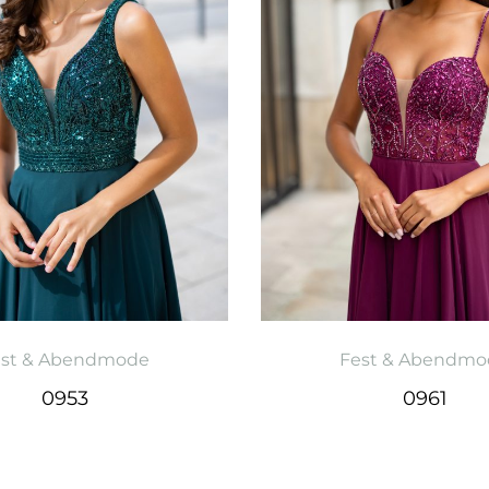
est & Abendmode
Fest & Abendmo
0953
0961