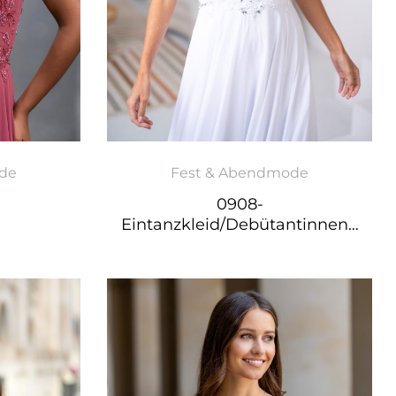
de
Fest & Abendmode
0908-
Eintanzkleid/Debütantinnenk
leid