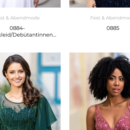
est & Abendmode
Fest & Abendmo
0884-
0885
kleid/Debütantinnenk
leid