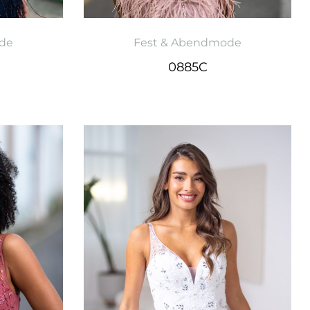
de
Fest & Abendmode
0885C