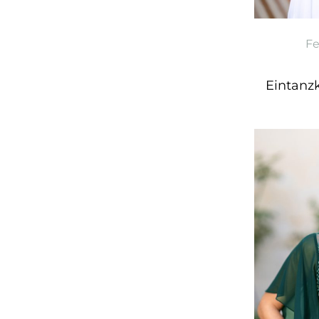
F
Eintanz