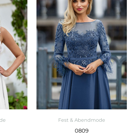
de
Fest & Abendmode
0809