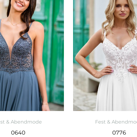
est & Abendmode
Fest & Abendmo
0640
0776