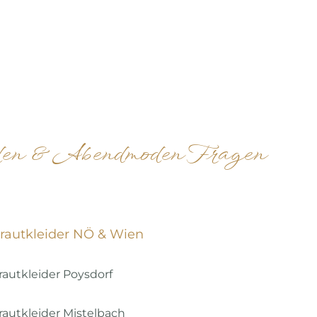
den & Abendmoden Fragen
rautkleider NÖ & Wien
rautkleider Poysdorf
rautkleider Mistelbach